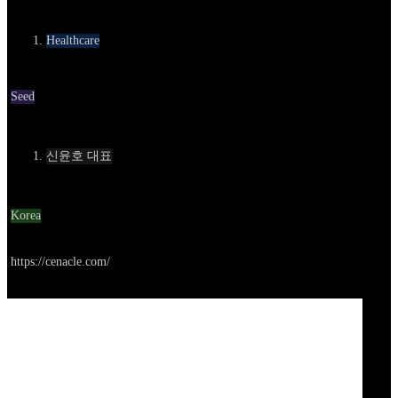
카테고리
Healthcare
Round
Seed
Contact
신윤호 대표
Location
Korea
Go to service
https://cenacle.com/