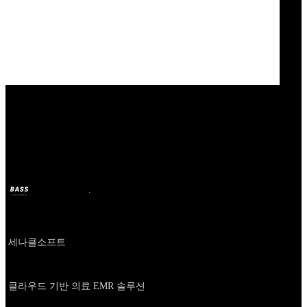
Our Bands
세나클
BASS
11 oct 2024
hace 2 años
Company
세나클소프트
About
클라우드 기반 의료 EMR 솔루션