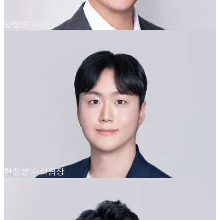
양형준 이사
한정봉 수석팀장