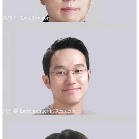
김병학 Tech Advisor
김정훈 Entreprenuer in Residence