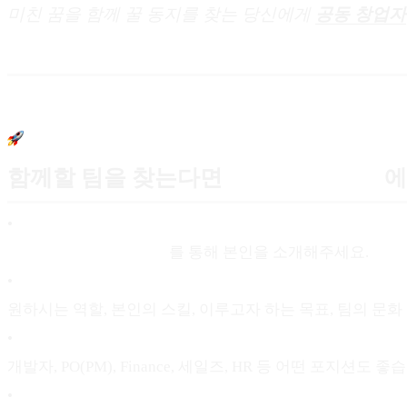
미친 꿈을 함께 꿀 동지를 찾는 당신에게
공동 창업자
함께할 팀을 찾는다면
[드림팀 인재풀]
에
•
드림팀 인재풀 등록하기
를 통해 본인을 소개해주세요.
•
원하시는 역할, 본인의 스킬, 이루고자 하는 목표, 팀의 문화 등
•
개발자, PO(PM), Finance, 세일즈, HR 등 어떤 포지션도 좋
•