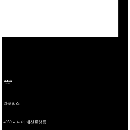
Our Bands
퀸잇
BASS
2024年10月11日
2年前
Company
라포랩스
About
4050 시니어 패션플랫폼