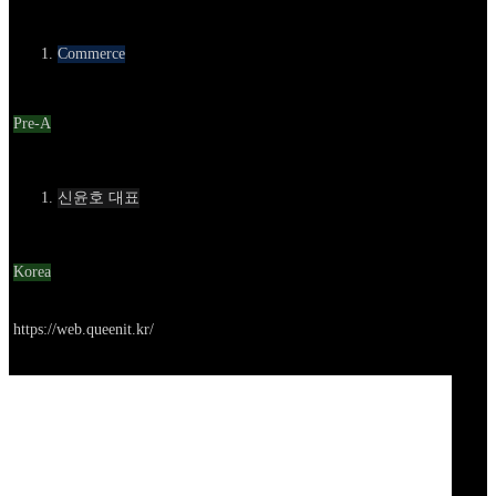
카테고리
Commerce
Round
Pre-A
Contact
신윤호 대표
Location
Korea
Go to service
https://web.queenit.kr/