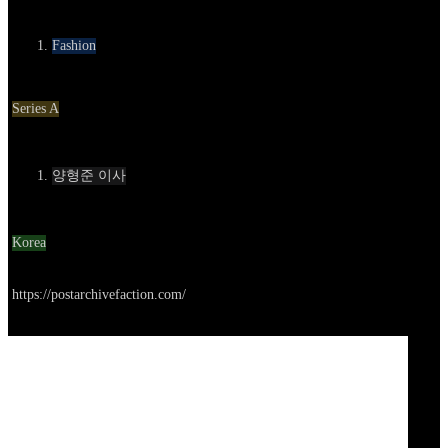
카테고리
Fashion
Round
Series A
Contact
양형준 이사
Location
Korea
Go to service
https://postarchivefaction.com/