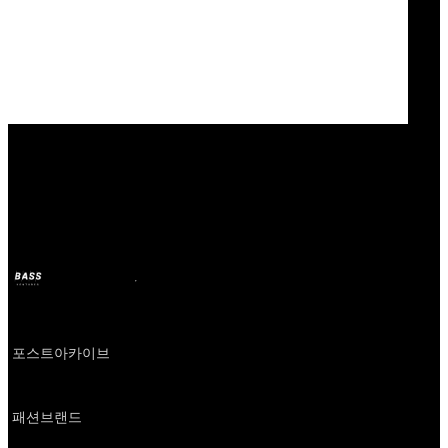
Our Bands
포스트아카이브팩션(PAF)
BASS
21 avr. 2025
il y a 1 an
Company
포스트아카이브
About
패션브랜드