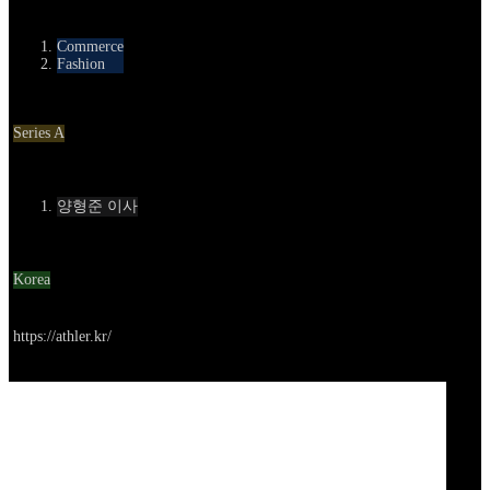
카테고리
Commerce
Fashion
Round
Series A
Contact
양형준 이사
Location
Korea
Go to service
https://athler.kr/