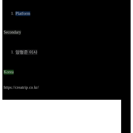
카테고리
Platform
Round
Secondary
Contact
양형준 이사
Location
Korea
Go to service
https://creatrip.co.kr/