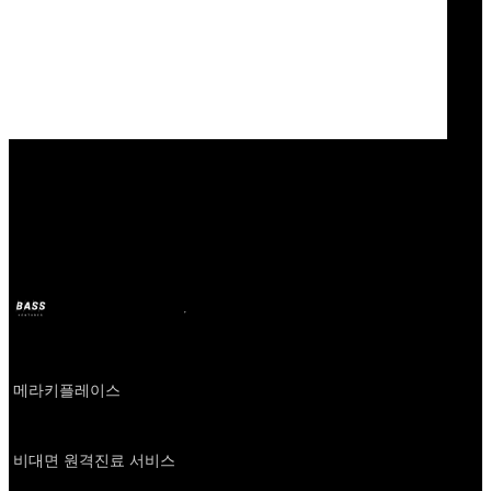
Our Bands
나만의닥터
BASS
2024年10月11日
2年前
Company
메라키플레이스
About
비대면 원격진료 서비스