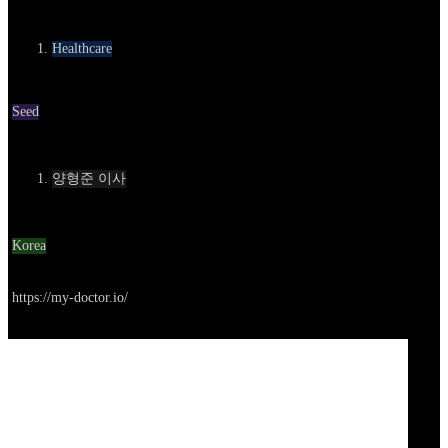
카테고리
Healthcare
Round
Seed
Contact
양형준 이사
Location
Korea
Go to service
https://my-doctor.io/