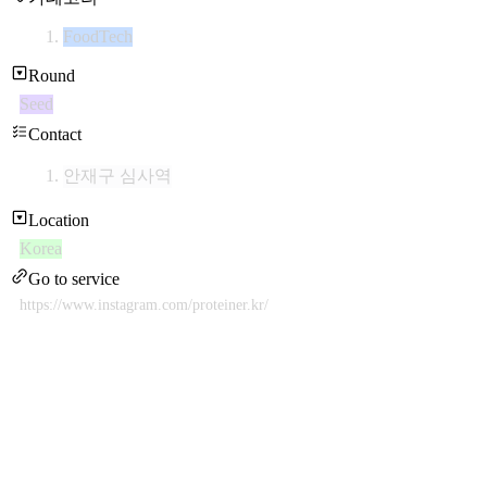
FoodTech
Round
Seed
Contact
안재구 심사역
Location
Korea
Go to service
https://www.instagram.com/proteiner.kr/