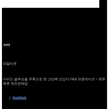
Our Bands
프로티너
BASS
9 oct. 2025
il y a 10 mois
Company
피알티엔
About
수비드 솔루션을 주축으로 한 고단백 건강식 F&B 프랜차이즈 + B2B
육류 제조판매업
카테고리
FoodTech
Round