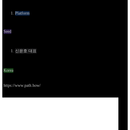
카테고리
Platform
Round
Seed
Contact
신윤호 대표
Location
Korea
Go to service
https://www.path.how/