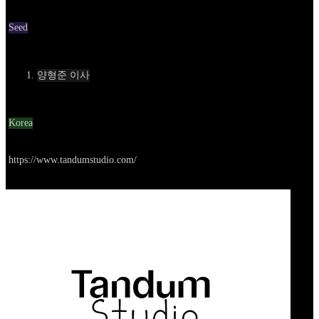
Round
Seed
Contact
양형준 이사
Location
Korea
Go to service
https://www.tandumstudio.com/