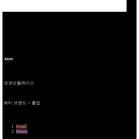
Our Bands
탠덤스튜디오
BASS
14 nov. 2025
il y a 9 mois
Company
코코넛플레이스
About
뷰티 브랜드 + 롤업
카테고리
brand
beauty