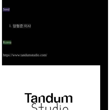
Round
Seed
Contact
양형준 이사
Location
Korea
Go to service
https://www.tandumstudio.com/