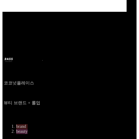
Our Bands
탠덤스튜디오
BASS
14 nov 2025
hace 9 meses
Company
코코넛플레이스
About
뷰티 브랜드 + 롤업
카테고리
brand
beauty