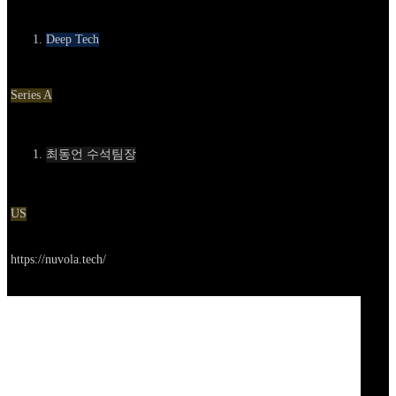
카테고리
Deep Tech
Round
Series A
Contact
최동언 수석팀장
Location
US
Go to service
https://nuvola.tech/