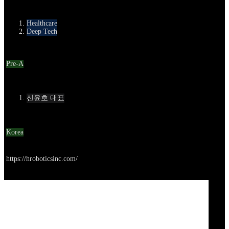
카테고리
Healthcare
Deep Tech
Round
Pre-A
Contact
신윤호 대표
Location
Korea
Go to service
https://hroboticsinc.com/