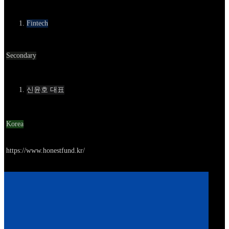
카테고리
Fintech
Round
Secondary
Contact
신윤호 대표
Location
Korea
Go to service
https://www.honestfund.kr/