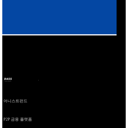
Our Bands
어니스트펀드
BASS
11 oct. 2024
il y a 2 ans
Company
어니스트펀드
About
P2P 금융 플랫폼