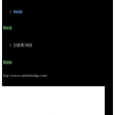
카테고리
Social
Round
Pre-A
Contact
신윤호 대표
Location
Korea
Go to service
http://www.vanillabridge.com/