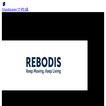
Slashpageで作成
Our Bands