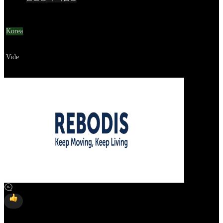
Location
Korea
Go to service
Vide