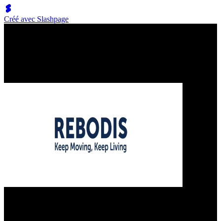
Créé avec Slashpage
Our Bands