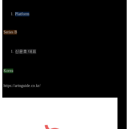
카테고리
Platform
Round
Series B
Contact
신윤호 대표
Location
Korea
Go to service
https://artnguide.co.kr/