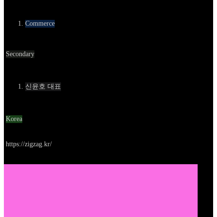
카테고리
Commerce
Round
Secondary
Contact
신윤호 대표
Location
Korea
Go to service
https://zigzag.kr/