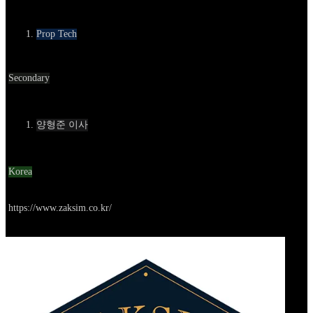
카테고리
Prop Tech
Round
Secondary
Contact
양형준 이사
Location
Korea
Go to service
https://www.zaksim.co.kr/