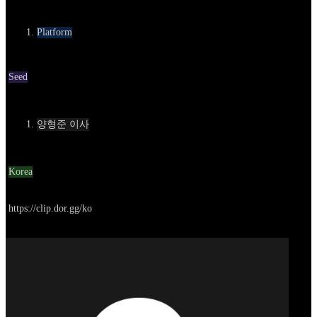
카테고리
Platform
Round
Seed
Contact
양형준 이사
Location
Korea
Go to service
https://clip.dor.gg/ko