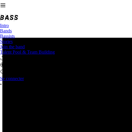
Intro
Bands
Bassists
Stories
Join the band
Talent Pool & Team Building
Se connecter