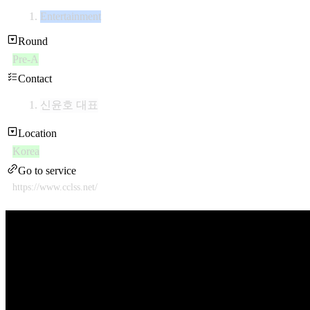
Entertainment
Round
Pre-A
Contact
신윤호 대표
Location
Korea
Go to service
https://www.cclss.net/