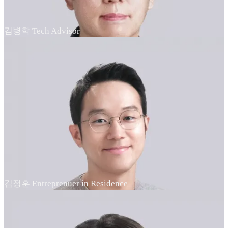
김병학 Tech Advisor
김정훈 Entreprenuer in Residence