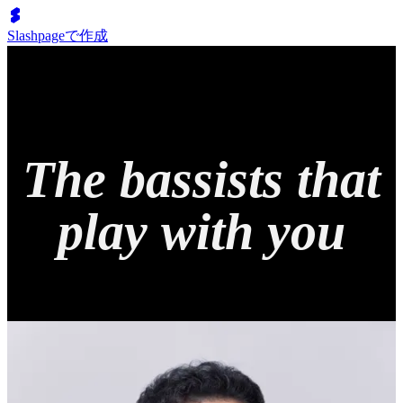
Slashpageで作成
The bassists that
play with you