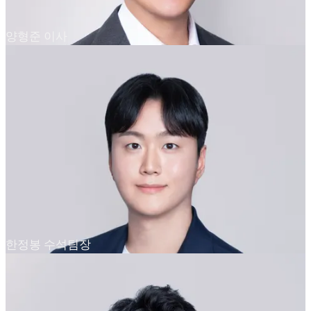
양형준 이사
한정봉 수석팀장