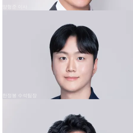
양형준 이사
한정봉 수석팀장