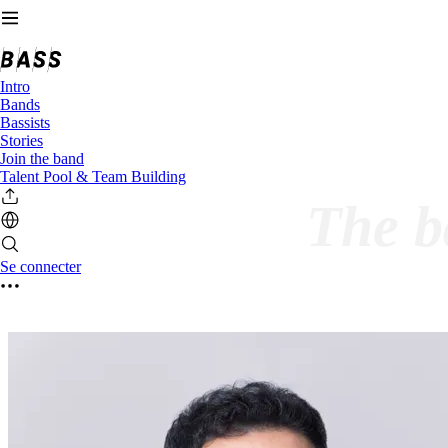
Intro
Bands
Bassists
Stories
Join the band
Talent Pool & Team Building
The ba
Se connecter