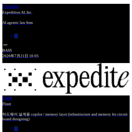
Expedite
Expedition AI, Inc.
AI agentic law firm
AI
BASS
2026年7月21日 10:05
Flintt
Flintt
하드웨어 설계용 copilot / memory layer (infrastructure and memory for circuit
board designing)
AI