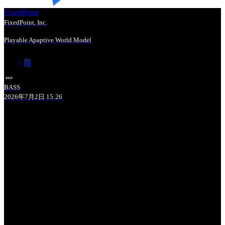
FixedPoint
FixedPoint, Inc.
Playable Apaptive World Model
AI
BASS
2026年7月2日 15:26