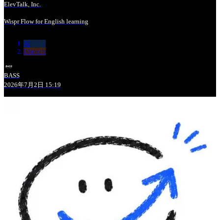
ElevTalk, Inc.
Wispr Flow for English learning
AI
Edutech
BASS
2026年7月2日 15:19