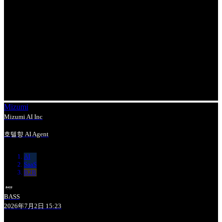
Mizumi
Mizumi AI Inc
호텔향 AI Agent
AI
SaaS
B2B
BASS
2026年7月2日 15:23