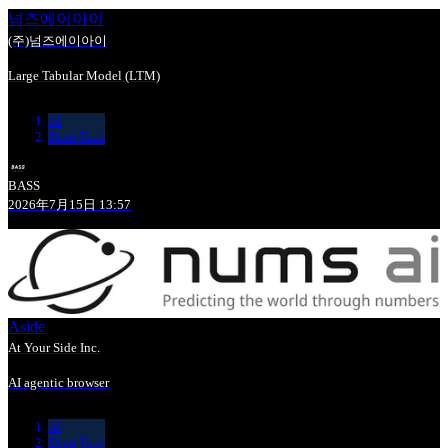
넘즈에이아이
(주)넘즈에이아이
Large Tabular Model (LTM)
AI
Deep Tech
BASS
2026年7月15日 13:57
Aside
At Your Side Inc.
AI agentic browser
AI
Deep Tech