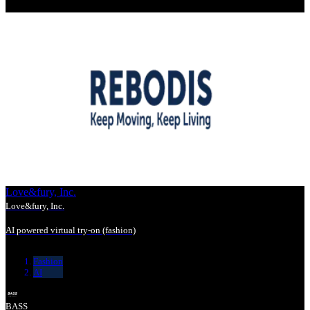
Love&fury, Inc.
Love&fury, Inc.
AI powered virtual try-on (fashion)
Fashion
AI
BASS