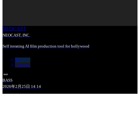
NEOCAST
NEOCAST, INC.
Self iterating AI film production tool for hollywood
AI
Contents
BASS
2026年2月25日 14:14