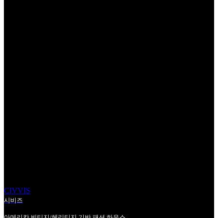
ESG
Entertainment
Blockchain
Mobility
Aerospace
Agtech
Fashion
Robotics
FoodTech
brand
beauty
Contents
Consumer tech
Medical
BCI
Semiconductor
Education
Bio/Pharma
Edutech
B2B
CIVVIS
시비즈
아메리칸 빈티지/헤리티지 기반 패션 하우스