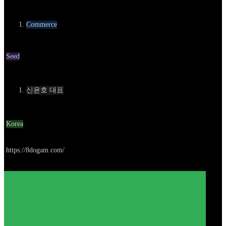
카테고리
Commerce
Round
Seed
Contact
신윤호 대표
Location
Korea
Go to service
https://8dogam.com/