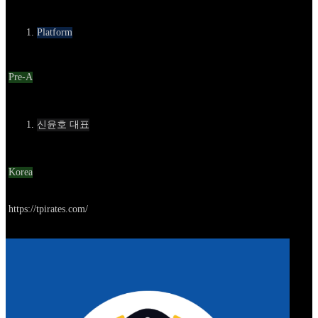
카테고리
Platform
Round
Pre-A
Contact
신윤호 대표
Location
Korea
Go to service
https://tpirates.com/