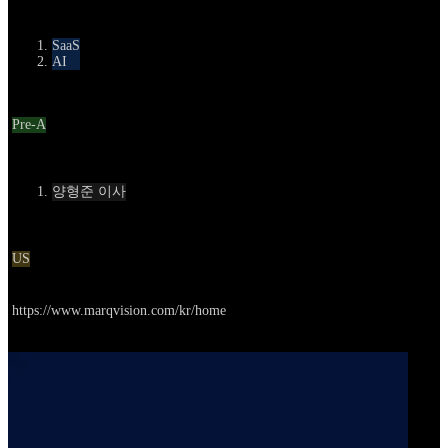
카테고리
SaaS
AI
Round
Pre-A
Contact
양형준 이사
Location
US
Go to service
https://www.marqvision.com/kr/home