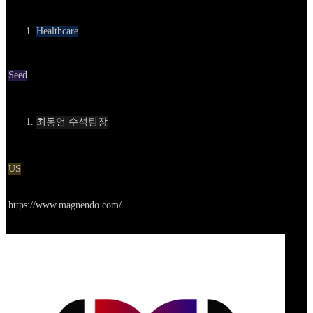
카테고리
Healthcare
Round
Seed
Contact
최동언 수석팀장
Location
US
Go to service
https://www.magnendo.com/