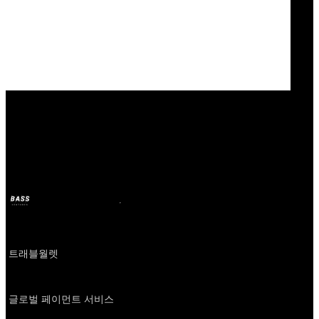
Our Bands
트래블월렛
BASS
2024年10月11日
2年前
Company
트래블월렛
About
글로벌 페이먼트 서비스