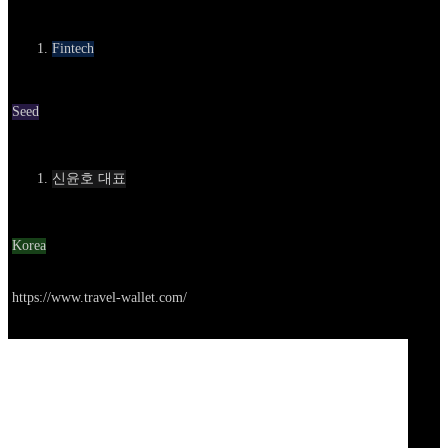
카테고리
Fintech
Round
Seed
Contact
신윤호 대표
Location
Korea
Go to service
https://www.travel-wallet.com/