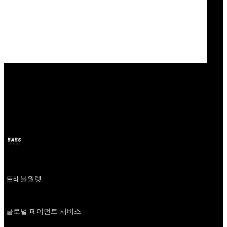
Our Bands
트래블월렛
BASS
11 oct. 2024
il y a 2 ans
Company
트래블월렛
About
글로벌 페이먼트 서비스