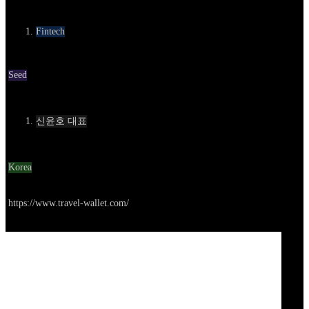
카테고리
Fintech
Round
Seed
Contact
신윤호 대표
Location
Korea
Go to service
https://www.travel-wallet.com/