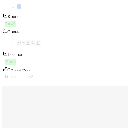
AI
Round
Pre-A
Contact
신윤호 대표
Location
Korea
Go to service
https://lbox.kr/v2