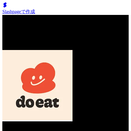
Slashpageで作成
Our Bands