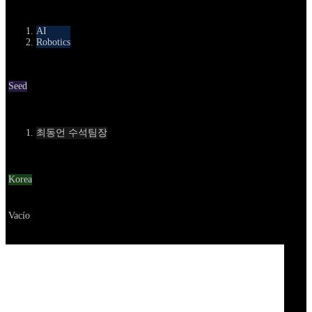
카테고리
AI
Robotics
Round
Seed
Contact
최동언 수석팀장
Location
Korea
Go to service
Vacío