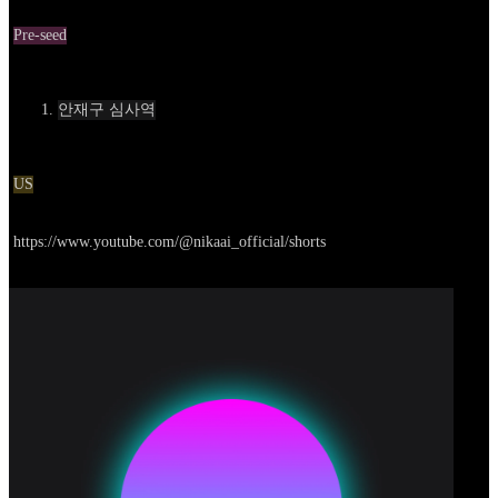
Round
Pre-seed
Contact
안재구 심사역
Location
US
Go to service
https://www.youtube.com/@nikaai_official/shorts