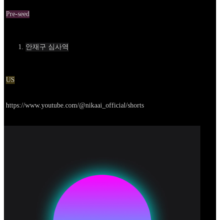
Round
Pre-seed
Contact
안재구 심사역
Location
US
Go to service
https://www.youtube.com/@nikaai_official/shorts