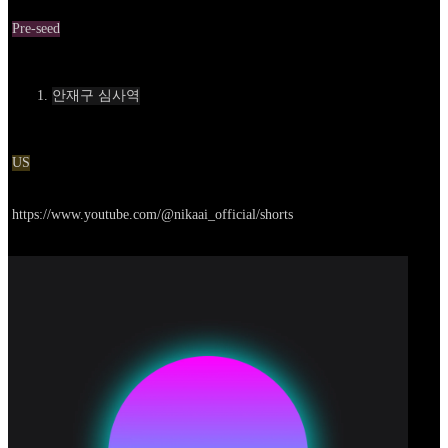
Round
Pre-seed
Contact
안재구 심사역
Location
US
Go to service
https://www.youtube.com/@nikaai_official/shorts