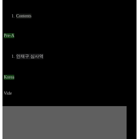
카테고리
Contents
Round
Pre-A
Contact
안재구 심사역
Location
Korea
Go to service
Vide