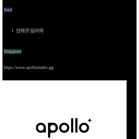
Round
Seed
Contact
안재구 심사역
Location
Singapore
Go to service
https://www.apollostudio.gg/