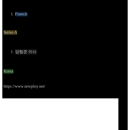
카테고리
Fintech
Round
Series A
Contact
양형준 이사
Location
Korea
Go to service
https://www.newploy.net/