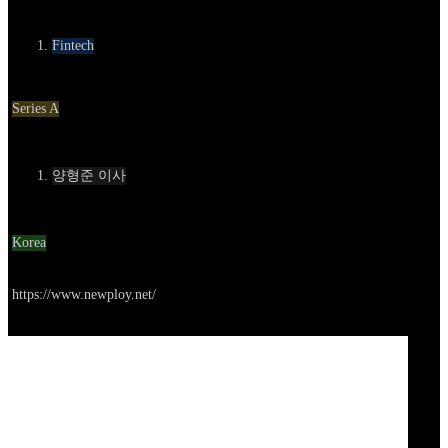
카테고리
Fintech
Round
Series A
Contact
양형준 이사
Location
Korea
Go to service
https://www.newploy.net/