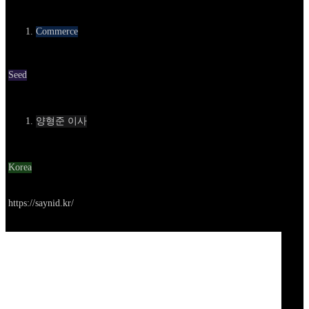
카테고리
Commerce
Round
Seed
Contact
양형준 이사
Location
Korea
Go to service
https://saynid.kr/