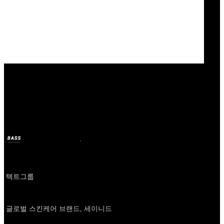
Our Bands
tect group
BASS
2025年1月10日
2年前
Company
텍트그룹
About
글로벌 스킨케어 브랜드, 세이니드