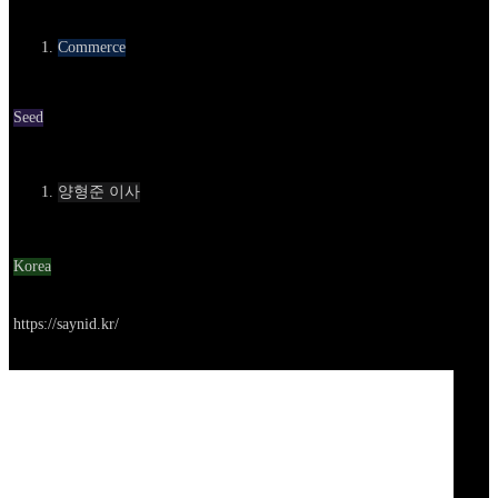
카테고리
Commerce
Round
Seed
Contact
양형준 이사
Location
Korea
Go to service
https://saynid.kr/