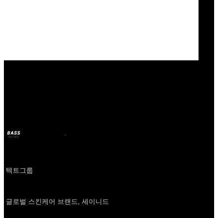
Our Bands
tect group
BASS
10 ene 2025
hace 2 años
Company
텍트그룹
About
글로벌 스킨케어 브랜드, 세이니드