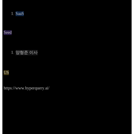
카테고리
SaaS
Round
Seed
Contact
양형준 이사
Location
US
Go to service
https://www.hyperquery.ai/