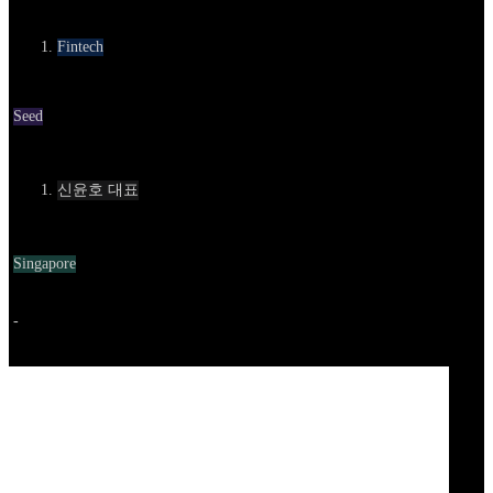
카테고리
Fintech
Round
Seed
Contact
신윤호 대표
Location
Singapore
Go to service
-