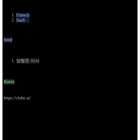
카테고리
Fintech
SaaS
Round
Seed
Contact
양형준 이사
Location
Korea
Go to service
https://clobe.ai/