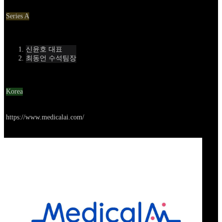
Round
Series A
Contact
신윤호 대표
최동언 수석팀장
Location
Korea
Go to service
https://www.medicalai.com/