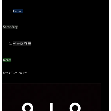
카테고리
Fintech
Round
Secondary
Contact
신윤호 대표
Location
Korea
Go to service
https://kcd.co.kr/